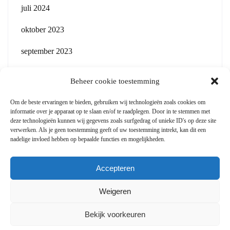
juli 2024
oktober 2023
september 2023
Beheer cookie toestemming
Om de beste ervaringen te bieden, gebruiken wij technologieën zoals cookies om
informatie over je apparaat op te slaan en/of te raadplegen. Door in te stemmen met
Legaal
deze technologieën kunnen wij gegevens zoals surfgedrag of unieke ID's op deze site
verwerken. Als je geen toestemming geeft of uw toestemming intrekt, kan dit een
ANBI
nadelige invloed hebben op bepaalde functies en mogelijkheden.
Privacybeleid
Accepteren
Cookiebeleid (EU)
Weigeren
Bekijk voorkeuren
Theme By SKT Themes