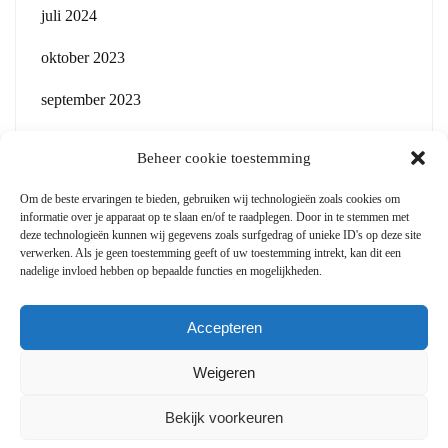
juli 2024
oktober 2023
september 2023
Beheer cookie toestemming
Om de beste ervaringen te bieden, gebruiken wij technologieën zoals cookies om
informatie over je apparaat op te slaan en/of te raadplegen. Door in te stemmen met
Legaal
deze technologieën kunnen wij gegevens zoals surfgedrag of unieke ID's op deze site
verwerken. Als je geen toestemming geeft of uw toestemming intrekt, kan dit een
ANBI
nadelige invloed hebben op bepaalde functies en mogelijkheden.
Privacybeleid
Accepteren
Cookiebeleid (EU)
Weigeren
Bekijk voorkeuren
Theme By SKT Themes