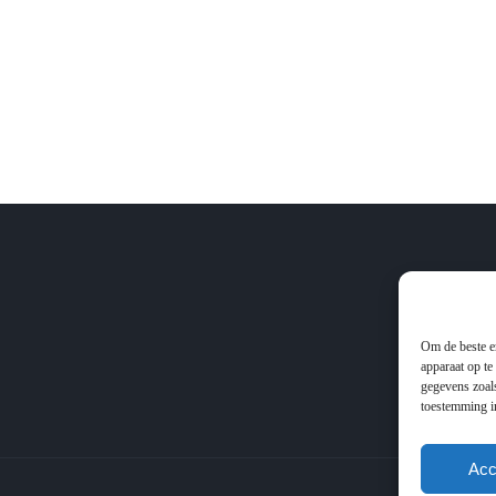
Om de beste er
apparaat op te
gegevens zoals
toestemming in
Acc