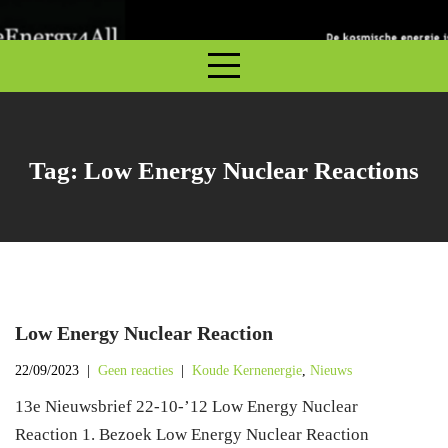
S
k
i
p
t
o
c
Tag:
Low Energy Nuclear Reactions
o
n
t
e
n
t
Low Energy Nuclear Reaction
22/09/2023
|
Geen reacties
|
Koude Kernenergie
,
Nieuws
13e Nieuwsbrief 22-10-’12 Low Energy Nuclear
Reaction 1. Bezoek Low Energy Nuclear Reaction